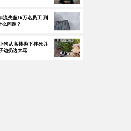
年流失超16万名员工 到
什么问题？
小狗从高楼抛下摔死并
男子边扔边大骂