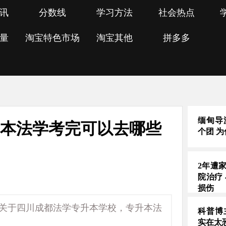
讯
分数线
学习方法
社会热点
量
淘宝特色市场
淘宝其他
拼多多
缅甸导
升本法学考完可以去哪些
个团 
2年遭
院治疗
损伤
，关于四川成都法学专升本学校，专升本法
科普博
实在太