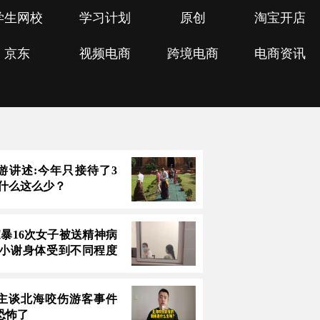
学生网校
学习计划
原创
淘宝开店
京东
视频电商
跨境电商
电商资讯
游讲述:今年只接待了3
为什么这么少？
家暴16次女子被送精神病
 小谢身体受到不同程度
主谈北海咬伤游客事件
恐怖了