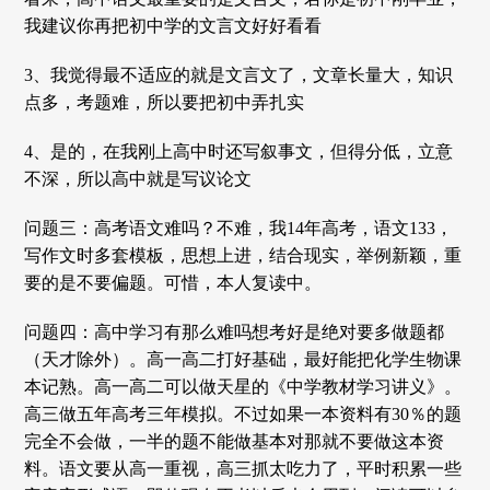
我建议你再把初中学的文言文好好看看
3、我觉得最不适应的就是文言文了，文章长量大，知识
点多，考题难，所以要把初中弄扎实
4、是的，在我刚上高中时还写叙事文，但得分低，立意
不深，所以高中就是写议论文
问题三：高考语文难吗？不难，我14年高考，语文133，
写作文时多套模板，思想上进，结合现实，举例新颖，重
要的是不要偏题。可惜，本人复读中。
问题四：高中学习有那么难吗想考好是绝对要多做题都
（天才除外）。高一高二打好基础，最好能把化学生物课
本记熟。高一高二可以做天星的《中学教材学习讲义》。
高三做五年高考三年模拟。不过如果一本资料有30％的题
完全不会做，一半的题不能做基本对那就不要做这本资
料。语文要从高一重视，高三抓太吃力了，平时积累一些