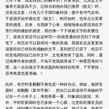
三年下来，我觉得自己的确学到了许多东西。尤其是文学
修养方面提高不少。记得当初他向我们推荐《散文》时，
没有说太多，只有几个字我印象特深：腹中有书气自华。
于是我开始学着欣赏《散文》。刚开始时，也有点云里雾
里的感觉，后来，当我静下心来，细细地体会那流淌在字
里行间的微妙的感觉，我仿佛一下子就被文字的美攫住
了。原来文章还可以这样写!一段很普通的经历到了作家
笔下，却完全可以获得诗一般的美感。我喜欢反反复复地
读那些自己特别有感触的文字，直到把它们背下，然后不
经意地用到自己的作文中，文笔果然有了提高。同时，通
过揣摩作者的感受，不知不觉我就养成了一种爱思考的习
惯，这一点在做文字表述题的时候特别有用，下手更快，
思考角度也更准确。?
此外，有空时多翻翻字典也是一种好办法。例如，做拼音
题时，就翻翻《新华字典》，把自己以前读得不准确的字
记在一个小本子上，考前再看一看，印象就比较深。另
外，平时听新闻时也可多留一个心眼，注意听听播音员的
发音，碰到哪个字他发得和你不一样，就记下来，查查字