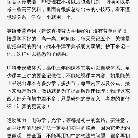
字音字形成语，即使现在不考以后也会用到。阅读可以参
考一些高三资料，里面有很多总结出来的小技巧，看不懂
也没关系，学会一个就用一个。
英语要背单词（建议直接背大学4级的）没有背单词的觉
悟是学不好的，高一高二时间多，每天只记五个，关键是
能把单词的例句（找本牛津字典或朗文双解）抄下来记一
记，这样可以熟悉句子结构。
理科要形成体系，高中三年的课本其实可以自成体系。至
少课本上讲的要全记做住，不能轻视课本内容。如果能关
上书说出课本有多少章，多少节，每章内容以及公式。接
下来就是做题，做题就是为了提高解题速物理：物理这东
西大部分和初中差不多，只是研究的更深入，考虑的更仔
细！计算的更复杂！
运动和力，电磁学，光学，等都是初中的套路。要注意，
高中物理的思维方法一定要和初中的脱离，因为它考虑的
更微观，更全面，不能再用初中的想法想问题，很多再初