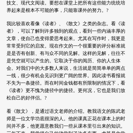
技文、现代文阅读。要想在课堂上把所有这些能力统统培
养起来是根本不可能的事，只能靠课外的努力。?
我比较喜欢看像《读者》、《散文》之类的杂志。看《读
者》，可以了解到许多独到的观点，看到一些内涵丰厚的
文章，使自己也变得爱思考起来。尤其在写作时，我更是
常常受到它的启发。现在作文的一个很重要的评分标准就
是是否有创新、有与众不同的见解。这样的见解，往往不
是凭空就可以产生的。它取决于你的阅历、你的人生体
会。对我们中的大多数人来说，生活就是简简单单的两点
一线，很少有机会见识到更广阔的世界。因此读书看报就
不失为一条捷径。而在时间金钱都有所限制的情况下，看
《读者》更不愧为捷径中的捷径。更何况，它也是我们放
松自己的好伴侣。?
看《散文》，是通过语文老师的介绍。教我语文的陈武老
师是一位文学功底很深的人。他的课真正花在课本上的时
间并不多，他更愿意教我们一些从课本里引出来的知识。