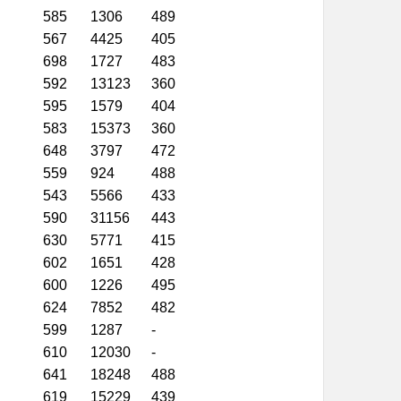
585
1306
489
567
4425
405
698
1727
483
592
13123
360
595
1579
404
583
15373
360
648
3797
472
559
924
488
543
5566
433
590
31156
443
630
5771
415
602
1651
428
600
1226
495
624
7852
482
599
1287
-
610
12030
-
641
18248
488
619
15229
439