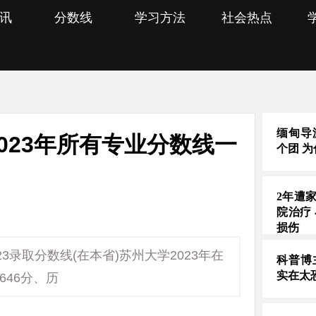
讯
分数线
学习方法
社会热点
缅甸导
2023年所有专业分数线一
个团 
2年遭
院治疗
损伤
3录取分数线(在本省)苏州大学2023年在
科普博
实在太
646分、历