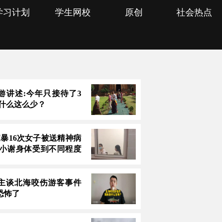
学习计划
学生网校
原创
社会热点
游讲述:今年只接待了3
为什么这么少？
家暴16次女子被送精神病
 小谢身体受到不同程度
主谈北海咬伤游客事件
恐怖了