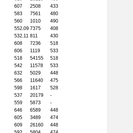
607
2508
433
583
7561
480
560
1010
490
552.09
7375
408
532.11
811
430
608
7236
518
606
1119
533
518
54155
518
542
11578
533
632
5029
448
566
11640
475
598
1617
528
537
20179
-
559
5873
-
646
6589
448
605
3489
474
609
26160
448
592
5804
474