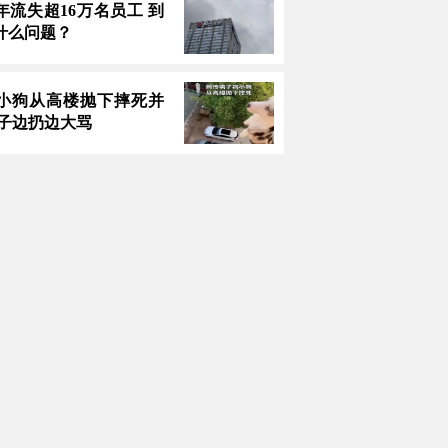
年流失超16万名员工 到
什么问题？
小狗从高楼抛下摔死并
男子边扔边大骂