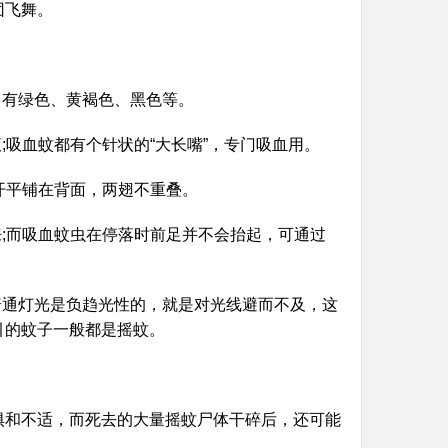
团飞舞。
多有绿色、黄褐色、黑色等。
;吸血蚊都有个针状的“大长嘴”，专门吸血用。
开平铺在背面，两翅不重叠。
来;而吸血蚊虫在停落时前足并不会抬起，可通过
普通灯光是负趋光性的，就是对光线避而不及，这
引的蚊子一般都是摇蚊。
惧和不适，而死去的大量摇蚊尸体干碎后，还可能