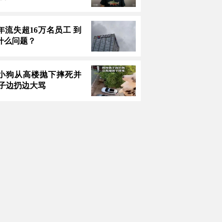
年流失超16万名员工 到
什么问题？
小狗从高楼抛下摔死并
男子边扔边大骂