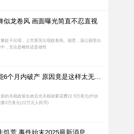
舞似龙卷风 画面曝光简直不忍直视
大量蚊子出现，上空甚至出现蚊卷风。据悉，该公园里出
程中，无论是雌性还是雄性
美国有小企业主称可能6个月内破产 原因竟是这样太无奈了
新的关税政策生效后光关税就要花费22 9万美元(约合
要3万美元(22万元人民币)
饥荒 事件始末2025最新消息