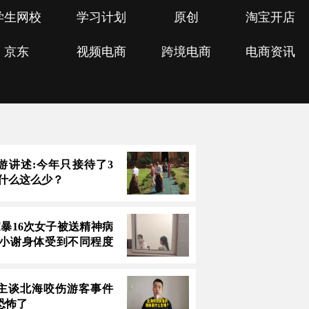
学生网校
学习计划
原创
淘宝开店
京东
视频电商
跨境电商
电商资讯
游讲述:今年只接待了3
为什么这么少？
家暴16次女子被送精神病
 小谢身体受到不同程度
主谈北海咬伤游客事件
恐怖了