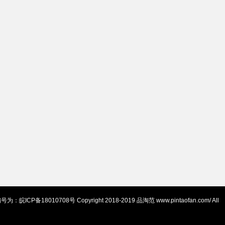
Copyright 2018-2019 品淘范 www.pintaofan.com/ All