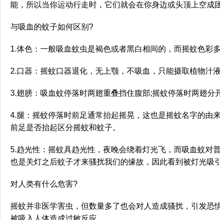
能，所以当你运动行走时，它们就会在你身边或头顶上空成
与吸血的蚊子如何区别?
1.体色：一般吸血蚊虫是褐色或者黑白相间的，而摇蚊色彩
2.口器：摇蚊口器退化，无上颚，不吸血，只能摄取植物汁液
3.翅膀：吸血蚊停落时两翅重叠挡住腹部;摇蚊停落时两翅分
4.腿：摇蚊停落时前足通常抬起摇晃，这也是摇蚊名字的由
前足是否抬起区分摇蚊和蚊子。
5.趋光性：摇蚊具趋光性，夜晚会绕着灯光飞，而吸血蚊对
也是关灯之后蚊子才来骚扰我们的缘故，因此看到被灯光吸
对人类有什么危害?
摇蚊并非医学害虫，但数量多了也会对人造成骚扰，引发恐
被吸入人体造成过敏反应。