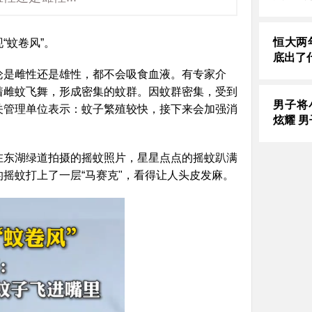
恒大两
“蚊卷风”。
底出了
论是雌性还是雄性，都不会吸食血液。有专家介
着雌蚊飞舞，形成密集的蚊群。因蚊群密集，受到
男子将
关管理单位表示：蚊子繁殖较快，接下来会加强消
炫耀 
布了在东湖绿道拍摄的摇蚊照片，星星点点的摇蚊趴满
摇蚊打上了一层“马赛克"，看得让人头皮发麻。