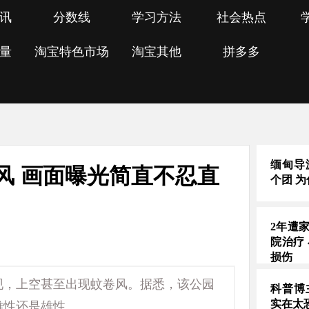
讯
分数线
学习方法
社会热点
量
淘宝特色市场
淘宝其他
拼多多
缅甸导
风 画面曝光简直不忍直
个团 
2年遭
院治疗
损伤
现，上空甚至出现蚊卷风。据悉，该公园
科普博
实在太
还是雄性...