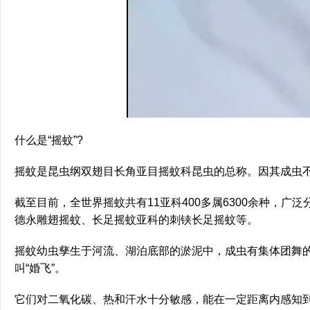
什么是“摇蚊”?
摇蚊是昆虫纲双翅目长角亚目摇蚊科昆虫的总称。因其成虫
截至目前，全世界摇蚊共有11亚科400多属6300余种，
德永雕翅摇蚊、长足摇蚊亚科的刺铗长足摇蚊等。
摇蚊幼虫孳生于河流、湖泊底部的淤泥中，成虫有集体团舞
叫“婚飞”。
它们对二氧化碳、热和汗水十分敏感，能在一定距离内感知