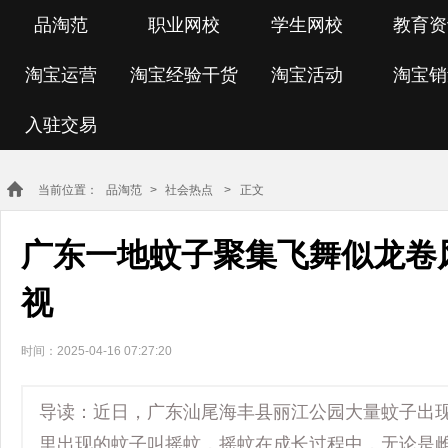
品淘范
职业网校
学生网校
教育资
淘宝运营
淘宝经验干货
淘宝活动
淘宝销
入驻交易
当前位置：
品淘范
>
社会热点
> 正文
广东一地蚊子聚集飞舞似龙卷
视
时间：2025-04-16 07:27:20
导读：近日，广东汕尾海丰县丽江公园大量蚊子出
里出现的蚊子叫摇蚊，摇蚊在成长过程中，无论是雌性