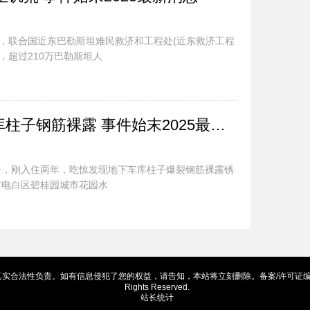
悉，联合国近东巴勒斯坦难民救济和工程处(近东救济工程
，超过210万巴勒斯坦人
业主入住小区2年 车库柱子钢筋裸露 事件始末2025最新消息
子，刚入住两年，吃惊发现地下车库柱子爆裂钢筋裸露锈
市电白区碧桂园城市花园水
信息侵犯了您的权益，请告知，本站将立刻删除。备案/许可证编号为：皖ICP备18010708号 
Rights Reserved.
站长统计