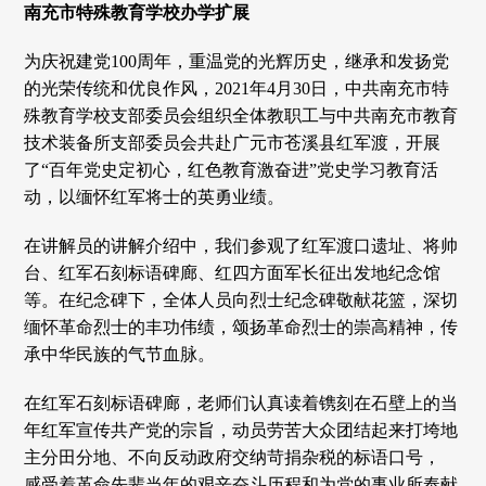
南充市特殊教育学校办学扩展
为庆祝建党100周年，重温党的光辉历史，继承和发扬党
的光荣传统和优良作风，2021年4月30日，中共南充市特
殊教育学校支部委员会组织全体教职工与中共南充市教育
技术装备所支部委员会共赴广元市苍溪县红军渡，开展
了“百年党史定初心，红色教育激奋进”党史学习教育活
动，以缅怀红军将士的英勇业绩。
在讲解员的讲解介绍中，我们参观了红军渡口遗址、将帅
台、红军石刻标语碑廊、红四方面军长征出发地纪念馆
等。在纪念碑下，全体人员向烈士纪念碑敬献花篮，深切
缅怀革命烈士的丰功伟绩，颂扬革命烈士的崇高精神，传
承中华民族的气节血脉。
在红军石刻标语碑廊，老师们认真读着镌刻在石壁上的当
年红军宣传共产党的宗旨，动员劳苦大众团结起来打垮地
主分田分地、不向反动政府交纳苛捐杂税的标语口号，
感受着革命先辈当年的艰辛奋斗历程和为党的事业所奉献