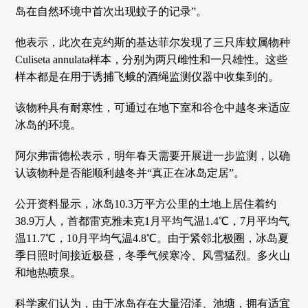
岛在自然环境中首次出现蚊子的记录”。
他表示，此次在克约斯的基达菲尔发现了三只库蚊属物种
Culiseta annulata样本，分别为两只雌性和一只雄性。这些
样本都是在用于诱捕飞蛾的酒绳监测仪器中收集到的。
该物种具有耐寒性，可通过在地下室和谷仓中越冬来适应
冰岛的环境。
阿尔弗雷德松表示，明年春天需要开展进一步监测，以确
认该物种是否能顺利越冬并“真正在冰岛定居”。
公开资料显示，冰岛10.3万平方公里的土地上居住着约
38.9万人，首都雷克雅未克1月平均气温1.4℃，7月平均气
温11.7℃，10月平均气温4.8℃。由于紧邻北极圈，冰岛夏
季日照时间接近极昼，冬季气候寒冷、风雪猛烈。多火山
和地热喷泉。
科学家们认为，由于冰岛存在大量沼泽、池塘，拥有适宜